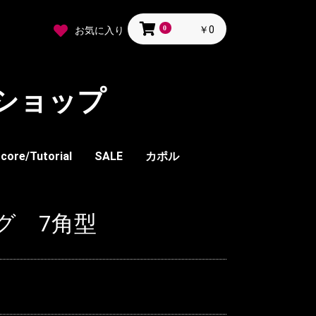
0
￥0
お気に入り
ショップ
core/Tutorial
SALE
カポル
ウス
バレイ
ー
ザー
ト
ケット
ルウェア
ン
ート
ックス
ツ
ィータイツ
ピース
タキシード
サッシ類
ブラウス
ブレザー
スカート
スラックス
ツール・ガード類
装飾品
シェル
カメリア
ポプラ
ウォルナット
メイプル
バーチ
オーク
フラッグ
シューズ・ブーツ
グ 7角型