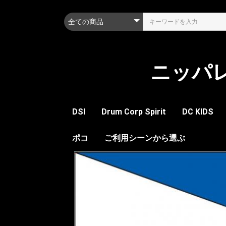
ニッパ
DSI
Drum Corp Spirit
DC KIDS
ツール
アクセサリー
ポコ
ツール
装飾品
レディーメイド
ご利用シーンから選ぶ
レディーメ
ガー
シュ
ボト
シェル
スピーリオ
パナマ
サファリ
レイル
フィールド
ステージ
自転車ヘルメット
トッ
ボト
アク
ポー
メジ
トッ
ボト
アク
セッ