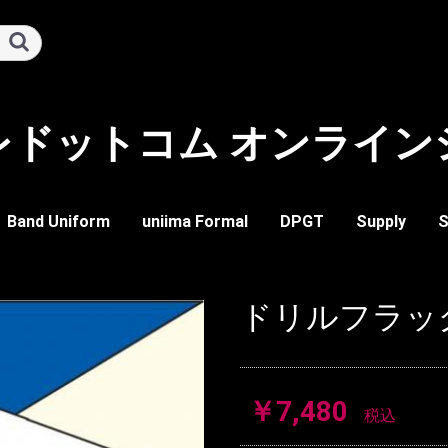
レドットコム オンライン
Band Uniform
uniima Formal
DPGT
Supply
S
イド
ド
ーズ・ブーツ類
ム
レディーメイドウェア
ツール
装飾品
マーク・徽章類
パーツ類
ツール
トップ
ボトム
イージーオーダー
レディーメイド
ビブ
トップ
ボトム
ワンピース
ガード類
チアー類
ドラム類
バトン類
メジャー類
帽子
アミヒモ類
シューズ・ブーツ類
ソックス類
タイ類
手袋類
ハネ類
ヒモ・カザリ類
ベルト類
マーク
記章
メジャー類
ジャケット
ビブ
トップ
装飾品
トップ
ボトム
輸入品
ブラ
オー
チア
ブレ
ベス
上衣
ジャ
ミド
短パ
スカ
スラ
パン
ボデ
ワン
ドリルフラッ
プス
ムス
セサリー
ル＆フラッグ
ャーバトン
プス
ムス
セサリー
ト
マーチング・鼓笛隊
バンドフロント・チア
マーチング・鼓笛隊
バンドフロント・チア
タイ類
帽子、レニヤード、手
ブレザー・タキシード
スラクス・スカート
ネクタイ
袋
￥7,480
税込