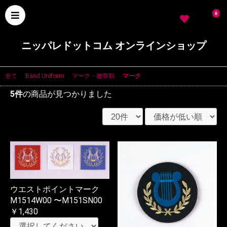
0
ニッパレドットコム オンラインショップ
全て
|
Band Uniform
|
マーク・徽章類
|
マーク
5件
の商品が見つかりました
ウエストポイントマーク
M1514W00 〜M151SN00
￥1,430