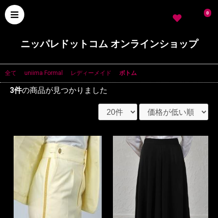
0
ニッパレドットコム オンラインショップ
全て
|
uniima Formal
|
レディーメイド
|
ボトム
3件
の商品が見つかりました