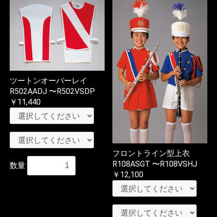
ツートンオーバーレイ
R502AADJ 〜R502VSDP
￥11,440
フロントライン型上衣
R108ASGT 〜R108VSHJ
数量
￥12,100