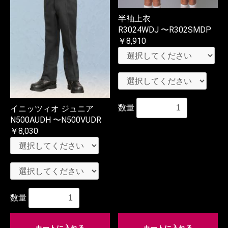
半袖上衣
R3024WDJ 〜R302SMDP
￥8,910
数量
イニッツィオ ジュニア
N500AUDH 〜N500VUDR
￥8,030
数量