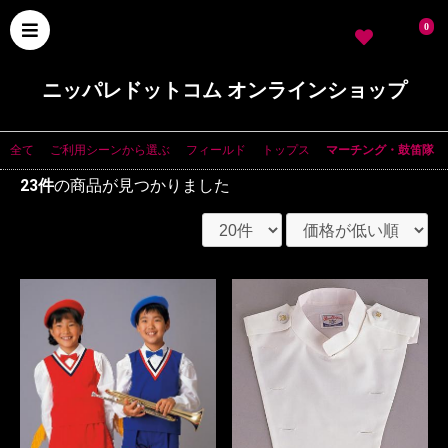
0
ニッパレドットコム オンラインショップ
全て
|
ご利用シーンから選ぶ
|
フィールド
|
トップス
|
マーチング・鼓笛隊
23件
の商品が見つかりました