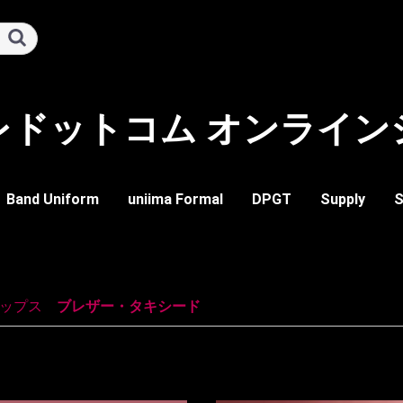
レドットコム オンライン
Band Uniform
uniima Formal
DPGT
Supply
S
イド
ド
ーズ・ブーツ類
ム
レディーメイドウェア
ツール
装飾品
マーク・徽章類
パーツ類
ツール
トップ
ボトム
イージーオーダー
レディーメイド
ビブ
トップ
ボトム
ワンピース
ガード類
チアー類
ドラム類
バトン類
メジャー類
帽子
アミヒモ類
シューズ・ブーツ類
ソックス類
タイ類
手袋類
ハネ類
ヒモ・カザリ類
ベルト類
マーク
記章
メジャー類
ジャケット
ビブ
トップ
装飾品
トップ
ボトム
輸入品
ブラ
オー
チア
ブレ
ベス
上衣
ジャ
ミド
短パ
スカ
スラ
パン
ボデ
ワン
プス
ムス
セサリー
ル＆フラッグ
ャーバトン
プス
ムス
セサリー
ト
マーチング・鼓笛隊
バンドフロント・チア
マーチング・鼓笛隊
バンドフロント・チア
タイ類
帽子、レニヤード、手
ブレザー・タキシード
スラクス・スカート
ネクタイ
ップス
|
ブレザー・タキシード
袋