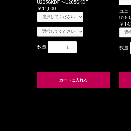
U205GKDF 〜U205GKDT
￥11,000
ユニ
U250
￥14,
数量
数量
カートに入れる