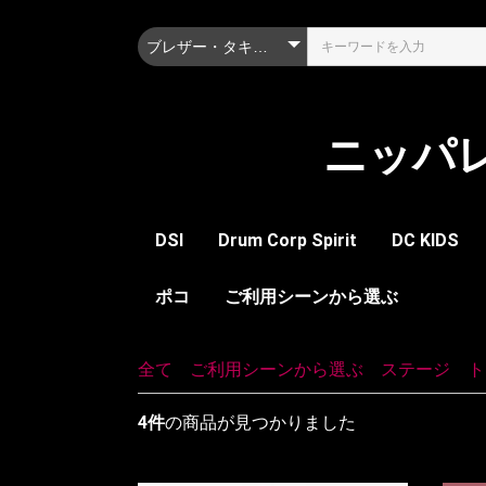
ニッパ
DSI
Drum Corp Spirit
DC KIDS
ツール
アクセサリー
ポコ
ツール
装飾品
レディーメイド
ご利用シーンから選ぶ
レディーメ
ガー
シュ
ボト
シェル
スピーリオ
パナマ
サファリ
レイル
フィールド
ステージ
自転車ヘルメット
トッ
ボト
アク
ポー
メジ
トッ
ボト
アク
セッ
全て
|
ご利用シーンから選ぶ
|
ステージ
|
ト
4件
の商品が見つかりました