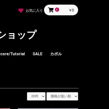
0
￥0
お気に入り
ショップ
core/Tutorial
SALE
カポル
ウス
バレイ
ー
ザー
ト
ケット
ルウェア
ン
ート
ックス
ツ
ィータイツ
ピース
タキシード
サッシ類
ブラウス
ブレザー
スカート
スラックス
ツール・ガード類
装飾品
シェル
カメリア
ポプラ
ウォルナット
メイプル
バーチ
オーク
フラッグ
シューズ・ブーツ