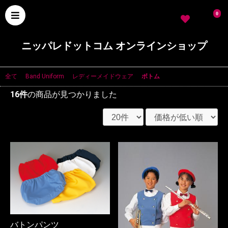
0
ニッパレドットコム オンラインショップ
全て
|
Band Uniform
|
レディーメイドウェア
|
ボトム
16件
の商品が見つかりました
バトンパンツ