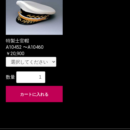
特製士官帽
A10452 〜A10460
￥20,900
数量
カートに入れる