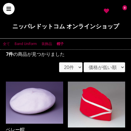
0
ニッパレドットコム オンラインショップ
全て
|
Band Uniform
|
装飾品
|
帽子
7件
の商品が見つかりました
ベレー帽