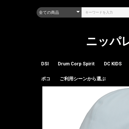
ニッパ
DSI
Drum Corp Spirit
DC KIDS
ツール
アクセサリー
ポコ
ツール
装飾品
レディーメイド
ご利用シーンから選ぶ
レディーメ
ガー
シュ
ボト
シェル
スピーリオ
パナマ
サファリ
レイル
フィールド
ステージ
自転車ヘルメット
トッ
ボト
アク
ポー
メジ
トッ
ボト
アク
セッ