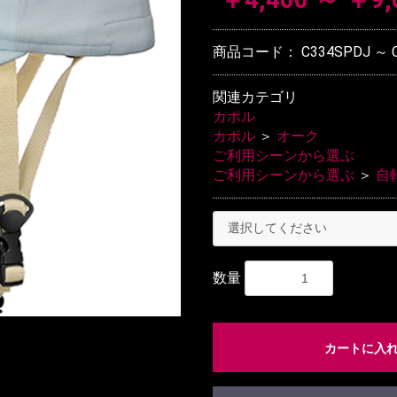
商品コード：
C334SPDJ ～ 
関連カテゴリ
カポル
カポル
＞
オーク
ご利用シーンから選ぶ
ご利用シーンから選ぶ
＞
自
数量
カートに入