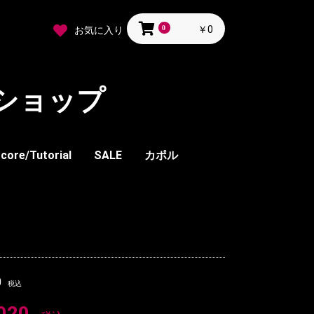
0
￥0
お気に入り
ショップ
core/Tutorial
SALE
カポル
ウス
バレイ
ー
ザー
ト
ケット
ルウェア
ン
ート
ックス
ツ
ィータイツ
ピース
タキシード
サッシ類
ブラウス
ブレザー
スカート
スラックス
ツール・ガード類
装飾品
シェル
カメリア
ポプラ
ウォルナット
メイプル
バーチ
オーク
フラッグ
シューズ・ブーツ
0
税込
020