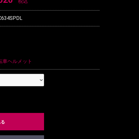
税込
C634SPDL
転車ヘルメット
れる