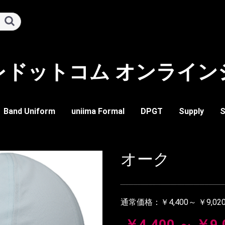
レドットコム オンライン
Band Uniform
uniima Formal
DPGT
Supply
S
イド
ド
ーズ・ブーツ類
ム
レディーメイドウェア
ツール
装飾品
マーク・徽章類
パーツ類
ツール
トップ
ボトム
イージーオーダー
レディーメイド
ビブ
トップ
ボトム
ワンピース
ガード類
チアー類
ドラム類
バトン類
メジャー類
帽子
アミヒモ類
シューズ・ブーツ類
ソックス類
タイ類
手袋類
ハネ類
ヒモ・カザリ類
ベルト類
マーク
記章
メジャー類
ジャケット
ビブ
トップ
装飾品
トップ
ボトム
輸入品
ブラ
オー
チア
ブレ
ベス
上衣
ジャ
ミド
短パ
スカ
スラ
パン
ボデ
ワン
オーク
プス
ムス
セサリー
ル＆フラッグ
ャーバトン
プス
ムス
セサリー
ト
マーチング・鼓笛隊
バンドフロント・チア
マーチング・鼓笛隊
バンドフロント・チア
タイ類
帽子、レニヤード、手
ブレザー・タキシード
スラクス・スカート
ネクタイ
袋
通常価格：
￥4,400～ ￥9,02
￥4,400 ～ ￥9,